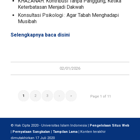
KHAZANAH: Kontribusi Tanpa Panggung, Ketika
Keterbatasan Menjadi Dakwah
Konsultasi Psikologi : Agar Tabah Menghadapi
Musibah
Selengkapnya baca
disini
02/01/2026
1
2
3
›
»
Page 1 of 11
© Hak Cipta 2020 - Universitas Islam Indonesia |
Pengelolaan Situs Web
|
Pernyataan Sangkalan
|
Tampilan Lama
| Konten terakhir
dimutakhirkan 17 Juli 2020