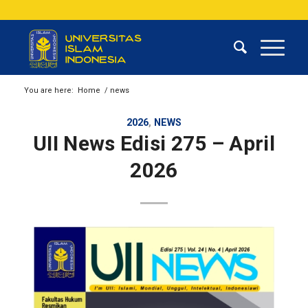
You are here:
Home
/
news
2026
,
NEWS
UII News Edisi 275 – April
2026